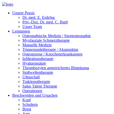
Unsere Praxis
Dr. med. E. Erdeljac
Priv.-Doz. Dr. med. C. Bartl
Unser Team
Leistungen
Osteopathische Medizin / Sportosteopathie
Myofasziale Schmerztherapie
Manuelle Medizin
Triggerpunkttherapie / Akupunktur
Osteoporose / Knochenerkrankungen
Infiltrationstherapie
Hyaluronsäure
Thrombozyten angereichertes Blutplasma
Stoßwellentherapie
Ultraschall
Traktionstherapie
Salus Talent Therapie
Operationen
Beschwerden und Ursachen
Kopf
Schultern
Brust
Arm