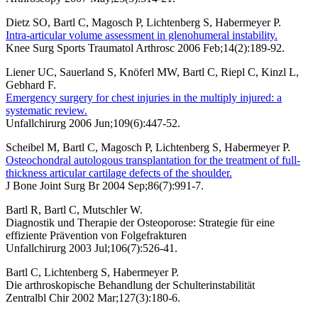
Dietz SO, Bartl C, Magosch P, Lichtenberg S, Habermeyer P.
Intra-articular volume assessment in glenohumeral instability.
Knee Surg Sports Traumatol Arthrosc 2006 Feb;14(2):189-92.
Liener UC, Sauerland S, Knöferl MW, Bartl C, Riepl C, Kinzl L,
Gebhard F.
Emergency surgery for chest injuries in the multiply injured: a
systematic review.
Unfallchirurg 2006 Jun;109(6):447-52.
Scheibel M, Bartl C, Magosch P, Lichtenberg S, Habermeyer P.
Osteochondral autologous transplantation for the treatment of full-
thickness articular cartilage defects of the shoulder.
J Bone Joint Surg Br 2004 Sep;86(7):991-7.
Bartl R, Bartl C, Mutschler W.
Diagnostik und Therapie der Osteoporose: Strategie für eine
effiziente Prävention von Folgefrakturen
Unfallchirurg 2003 Jul;106(7):526-41.
Bartl C, Lichtenberg S, Habermeyer P.
Die arthroskopische Behandlung der Schulterinstabilität
Zentralbl Chir 2002 Mar;127(3):180-6.