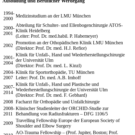
Ausbildung und Beruflicher Werdegang
1994-
Medizinstudium an der LMU München
2000
Abteilung für Schulter- und Ellenbogenchirurgie ATOS-
2000-
Klinik Heidelberg
2001
(Leiter: Prof. Dr. med.habil. P. Habemeyer)
Promotion an der Othopädischen Klinik LMU München
2002
(Direktor: Prof. Dr. med. H.J. Refior)
Klinik für Unfall-, Hand und Wiederherstellungschirurgie
2001-
der Universität Ulm
2004
(Direktor: Prof. Dr. med. L. Kinzl)
2004-
Klinik für Sportorthopädie, TU München
2007
Leiter: Prof. Dr. med. A.B. Imhoff
Klinik für Unfall-, Hand und Plastische und
2007-
Wiederherstellungschirurgie der Universität Ulm
2014
(Direktor: Prof. Dr. med. F. Gebhard)
2008
Facharzt für Orthopädie und Unfallchirurgie
2008-
Klinischer Studienleiter der ORCHID-Studie zur
2011
Behandlung von Radiusfrakturen – DFG 1106/5
Travelling Fellowship Europe der European Society of
2009
Shoulder and Elbow Surgery
AO-Trauma Fellowship – (Prof. Jupiter, Boston; Prof.