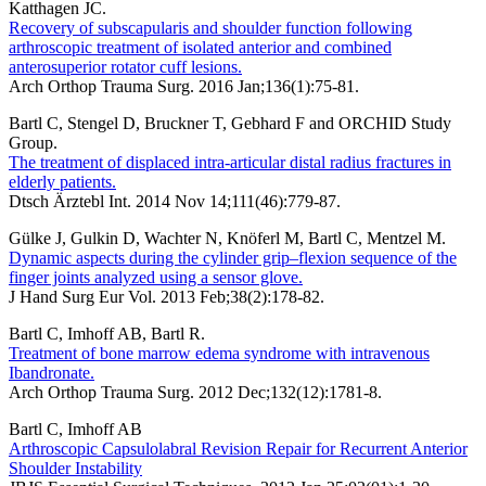
Katthagen JC.
Recovery of subscapularis and shoulder function following
arthroscopic treatment of isolated anterior and combined
anterosuperior rotator cuff lesions.
Arch Orthop Trauma Surg. 2016 Jan;136(1):75-81.
Bartl C, Stengel D, Bruckner T, Gebhard F and ORCHID Study
Group.
The treatment of displaced intra-articular distal radius fractures in
elderly patients.
Dtsch Ärztebl Int. 2014 Nov 14;111(46):779-87.
Gülke J, Gulkin D, Wachter N, Knöferl M, Bartl C, Mentzel M.
Dynamic aspects during the cylinder grip–flexion sequence of the
finger joints analyzed using a sensor glove.
J Hand Surg Eur Vol. 2013 Feb;38(2):178-82.
Bartl C, Imhoff AB, Bartl R.
Treatment of bone marrow edema syndrome with intravenous
Ibandronate.
Arch Orthop Trauma Surg. 2012 Dec;132(12):1781-8.
Bartl C, Imhoff AB
Arthroscopic Capsulolabral Revision Repair for Recurrent Anterior
Shoulder Instability