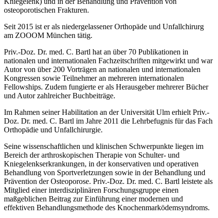
Kniegelenk) und in der Behandlung und Prävention von
osteoporotischen Frakturen.
Seit 2015 ist er als niedergelassener Orthopäde und Unfallchirurg
am ZOOOM München tätig.
Priv.-Doz. Dr. med. C. Bartl hat an über 70 Publikationen in
nationalen und internationalen Fachzeitschriften mitgewirkt und war
Autor von über 200 Vorträgen an nationalen und internationalen
Kongressen sowie Teilnehmer an mehreren internationalen
Fellowships. Zudem fungierte er als Herausgeber mehrerer Bücher
und Autor zahlreicher Buchbeiträge.
Im Rahmen seiner Habilitation an der Universität Ulm erhielt Priv.-
Doz. Dr. med. C. Bartl im Jahre 2011 die Lehrbefugnis für das Fach
Orthopädie und Unfallchirurgie.
Seine wissenschaftlichen und klinischen Schwerpunkte liegen im
Bereich der arthroskopischen Therapie von Schulter- und
Kniegelenkserkrankungen, in der konservativen und operativen
Behandlung von Sportverletzungen sowie in der Behandlung und
Prävention der Osteoporose. Priv.-Doz. Dr. med. C. Bartl leistete als
Mitglied einer interdisziplinären Forschungsgruppe einen
maßgeblichen Beitrag zur Einführung einer modernen und
effektiven Behandlungsmethode des Knochenmarködemsyndroms.