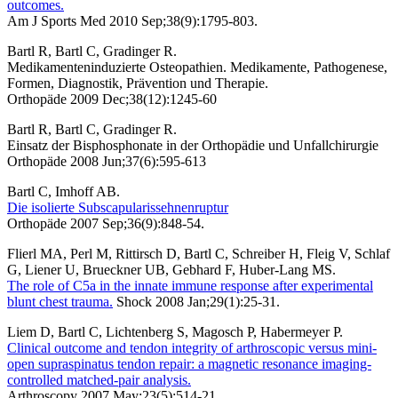
outcomes.
Am J Sports Med 2010 Sep;38(9):1795-803.
Bartl R, Bartl C, Gradinger R.
Medikamenteninduzierte Osteopathien. Medikamente, Pathogenese,
Formen, Diagnostik, Prävention und Therapie.
Orthopäde 2009 Dec;38(12):1245-60
Bartl R, Bartl C, Gradinger R.
Einsatz der Bisphosphonate in der Orthopädie und Unfallchirurgie
Orthopäde 2008 Jun;37(6):595-613
Bartl C, Imhoff AB.
Die isolierte Subscapularissehnenruptur
Orthopäde 2007 Sep;36(9):848-54.
Flierl MA, Perl M, Rittirsch D, Bartl C, Schreiber H, Fleig V, Schlaf
G, Liener U, Brueckner UB, Gebhard F, Huber-Lang MS.
The role of C5a in the innate immune response after experimental
blunt chest trauma.
Shock 2008 Jan;29(1):25-31.
Liem D, Bartl C, Lichtenberg S, Magosch P, Habermeyer P.
Clinical outcome and tendon integrity of arthroscopic versus mini-
open supraspinatus tendon repair: a magnetic resonance imaging-
controlled matched-pair analysis.
Arthroscopy 2007 May;23(5):514-21.