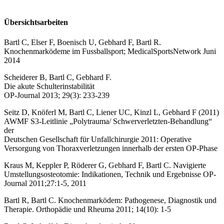
Übersichtsarbeiten
Bartl C, Elser F, Boenisch U, Gebhard F, Bartl R.
Knochenmarködeme im Fussballsport; MedicalSportsNetwork Juni
2014
Scheiderer B, Bartl C, Gebhard F.
Die akute Schulterinstabilität
OP-Journal 2013; 29(3): 233-239
Seitz D, Knöferl M, Bartl C, Liener UC, Kinzl L, Gebhard F (2011)
AWMF S3-Leitlinie „Polytrauma/ Schwerverletzten-Behandlung“
der
Deutschen Gesellschaft für Unfallchirurgie 2011: Operative
Versorgung von Thoraxverletzungen innerhalb der ersten OP-Phase
Kraus M, Keppler P, Röderer G, Gebhard F, Bartl C. Navigierte
Umstellungsosteotomie: Indikationen, Technik und Ergebnisse OP-
Journal 2011;27:1-5, 2011
Bartl R, Bartl C. Knochenmarködem: Pathogenese, Diagnostik und
Therapie. Orthopädie und Rheuma 2011; 14(10): 1-5