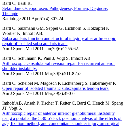
Bartl C, Bartl R.
Sekundäre Osteoporosen: Pathogenese, Formen, Diagnose,
Therapie
Radiologe 2011 Apr;51(4):307-24.
Bartl C, Salzmann GM, Seppel G, Eichhorn S, Holzapfel K,
Wörtler K, Imhoff AB.
Subscapularis function and structural integrity after arthroscopic
repair of isolated subscapularis tears.
Am J Sports Med 2011 Jun;39(6):1255-62.
Bartl C, Schumann K, Paul J, Vogt S, Imhoff AB.
Arthroscopic capsulolabral revision repair for recurrent anterior
shoulder instability.
Am J Sports Med 2011 Mar;39(3):511-8 /p>
Bartl C, Scheibel M, Magosch P, Lichtenberg S, Habermeyer P.
Open repair of isolated traumatic subscapularis tendon tears.
Am J Sports Med 2011 Mar;39(3):490-6
Imhoff AB, Ansah P, Tischer T, Reiter C, Bartl C, Hench M, Spang
JT, Vogt S.
Arthroscopic repair of anterior-inferior glenohumeral instability
using a portal at the 5:30-o’clock position: analysis of the effects of
age, fixation method, and concomitant shoulder injury on surgical