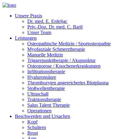
Unsere Praxis
Dr. med. E. Erdeljac
Priv.-Doz. Dr. med. C. Bartl
Unser Team
Leistungen
Osteopathische Medizin / Sportosteopathie
Myofasziale Schmerztherapie
Manuelle Medizin
Triggerpunkttherapie / Akupunktur
Osteoporose / Knochenerkrankungen
Infiltrationstherapie
Hyaluronsäure
Thrombozyten angereichertes Blutplasma
Stoßwellentherapie
Ultraschall
Traktionstherapie
Salus Talent Therapie
Operationen
Beschwerden und Ursachen
Kopf
Schultern
Brust
Arm