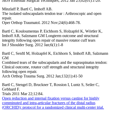
JBJS Essential Surgical Techniques, 2012 Jan 25;02(01):1-20.
Minzlaff P, Bartl C, Imhoff AB.
The isolated subscapularis tendon tear : Arthroscopic and open
repair.
Oper Orthop Traumatol. 2012 Nov;24(6):468-78.
Bartl C, Kouloumentas P, Eichhorn S, Holzapfel K, Wörtler K,
Imhoff AB, Salzmann GM Longterm outcome and structural
integrity following open repair of massive rotator cuff tears
Int J Shoulder Surg. 2012 Jan;6(1):1-8
Bartl C, Senftl M, Holzapfel K, Eichhorn S, Imhoff AB, Salzmann
GM
Combined tears of the subscapularis and the supraspinatus tendon:
Clinical outcome, rotator cuff strength and structural integrity
following open repair.
Arch Orthop Trauma Surg. 2012 Jan;132(1):41-50
Bartl C, Stengel D, Bruckner T, Rossion I, Luntz S, Seiler C,
Gebhard F.
Trials 2011 Mar 22;12:84.
Open reduction and internal fixation versus casting for highly
comminuted and intra-articular fractures of the distal radius
(ORCHID): protocol for a randomized clinical multi-center trial.